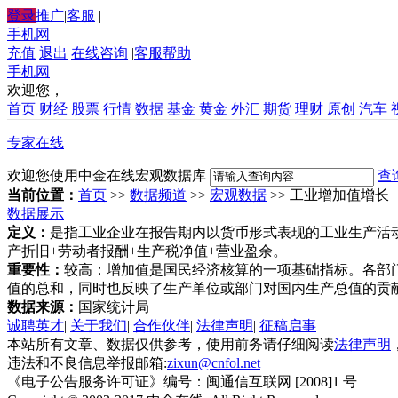
登录
推广
|
客服
|
手机网
充值
退出
在线咨询
|
客服帮助
手机网
欢迎您，
首页
财经
股票
行情
数据
基金
黄金
外汇
期货
理财
原创
汽车
专家在线
欢迎您使用中金在线宏观数据库
查
当前位置：
首页
>>
数据频道
>>
宏观数据
>> 工业增加值增长
数据展示
定义：
是指工业企业在报告期内以货币形式表现的工业生产活
产折旧+劳动者报酬+生产税净值+营业盈余。
重要性：
较高：增加值是国民经济核算的一项基础指标。各部
值的总和，同时也反映了生产单位或部门对国内生产总值的贡
数据来源：
国家统计局
诚聘英才
|
关于我们
|
合作伙伴
|
法律声明
|
征稿启事
本站所有文章、数据仅供参考，使用前务请仔细阅读
法律声明
违法和不良信息举报邮箱:
zixun@cnfol.net
《电子公告服务许可证》编号：闽通信互联网 [2008]1 号