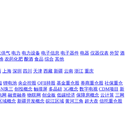
水供气
电力
电力设备
电子信息
电子器件
电器
仪器仪表
外贸
酒
渔
农药化肥
酿酒
食品
综合
其他
西
上海
深圳
四川
天津
西藏
新疆
云南
浙江
重庆
磁
锂电池
央企控股
QFII持股
基金重仓股
券商重仓股
社保重仓
BN珠三
创投概念
触摸屏
多晶硅
3G概念
数字电视
CDM项目
新
电网
融资融券
物联网
创业板
低碳经济
保障房概念
云计算
三网
区域概念
新疆开发概念
皖江区域
黄河三角
超大盘
信托重仓股