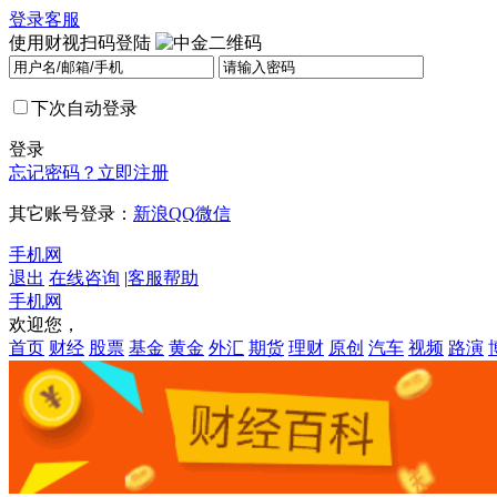
登录
客服
使用财视扫码登陆
下次自动登录
登录
忘记密码？
立即注册
其它账号登录：
新浪
QQ
微信
手机网
退出
在线咨询
|
客服帮助
手机网
欢迎您，
首页
财经
股票
基金
黄金
外汇
期货
理财
原创
汽车
视频
路演