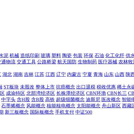
水泥
机械
造纸印刷
玻璃
塑料
陶瓷
包装
环保
石油
化工化纤
供
交通物流
交通工具
公路桥梁
航天国防
生物制药
医疗器械
农林牧
江
湖北
湖南
吉林
江苏
江西
辽宁
内蒙古
宁夏
青海
山东
山西
陕
融
ST板块
未股改
整体上市
抗癌概念
出口退税
税收优惠
稀土永
区
成渝特区
北部湾经济区
长株潭经济区
CBN环渤
CBN长三
C
中字头
含H股
含B股
高铁
超级细菌概念
迪斯尼
医改概念
智能
石墨烯概念
风能概念
核能核电概念
太阳能概念
舟山新区
西藏
期
新三板概念
国际板概念
手机支付
中证500