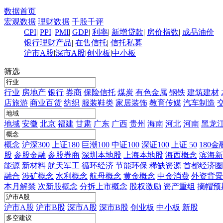
数据首页
宏观数据
理财数据
千股千评
CPI
|
PPI
|
PMI
|
GDP
|
利率
|
新增贷款
|
房价指数
|
成品油价
银行理财产品
|
在售信托
|
信托私募
沪市A股
|
深市A股
|
创业板
|
中小板
筛选
行业
房地产
银行
券商
保险信托
煤炭
有色金属
钢铁
建筑建材
店旅游
商业百货
纺织
服装鞋类
家居装饰
教育传媒
汽车制造
地域
安徽
北京
福建
甘肃
广东
广西
贵州
海南
河北
河南
黑龙
概念
沪深300
上证180
巨潮100
中证100
深证100
上证 50
180金
股
参股金融
参股券商
深圳本地股
上海本地股
海西概念
滨海新
能源
新材料
航天军工
循环经济
节能环保
稀缺资源
首都经济圈
融合
涉矿概念
水利概念
航母概念
黄金概念
中金消费
外资背景
本月解禁
次新股概念
分拆上市概念
股权激励
资产重组
摘帽预
沪市A股
沪市B股
深市A股
深市B股
创业板
中小板
新股